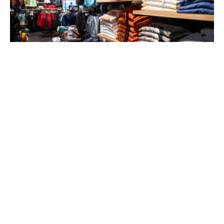
ÖFFNUNGSZEITEN
BAYARD SPORTS & FASHION
MONTAG BIS SONNTAG
Aufdenblatten-Bayard AG
Bahnhofstrasse 35
08.00 bis 12.00 Uhr
CH-3920 Zermatt
14.00 bis 19.00 Uhr
+41 27 966 49 60
info@bayardzermatt.ch
THE NORTH FACE SHOP
MONTAG BIS SONNTAG